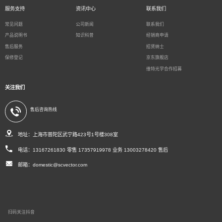
服务支持
资讯中心
联系我们
常见问题
公司新闻
联系我们
产品说明书
知识科普
经销商申请
售后服务
招贤纳士
保修登记
京东旗舰店
维特光学合作招募
关注我们
售后咨询热线
地址：上海市普陀区武宁路423号1号楼308室
电话：13167261830 零售 17357919978 业务 13003278420 售后
邮箱：
domestic@scvector.com
扫码关注抖音