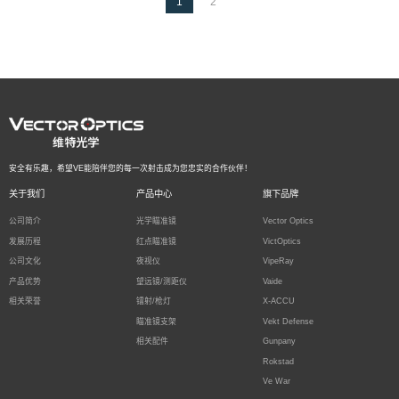
1
2
01-31
安全有乐趣，希望VE能陪伴您的每一次射击成为您忠实的合作伙伴！
关于我们
产品中心
旗下品牌
公司简介
光学瞄准镜
Vector Optics
发展历程
红点瞄准镜
VictOptics
公司文化
夜视仪
VipeRay
产品优势
望远镜/测距仪
Vaide
相关荣誉
镭射/枪灯
X-ACCU
瞄准镜支架
Vekt Defense
相关配件
Gunpany
Rokstad
Ve War